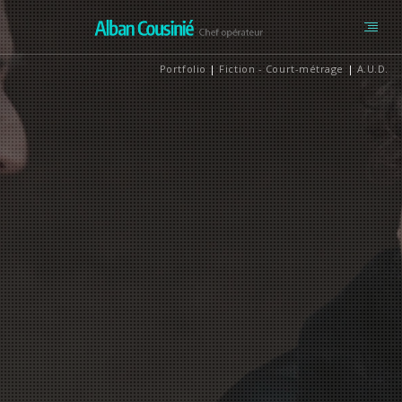
Portfolio
|
Fiction - Court-métrage
|
A.U.D.